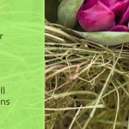
r
ll
uns