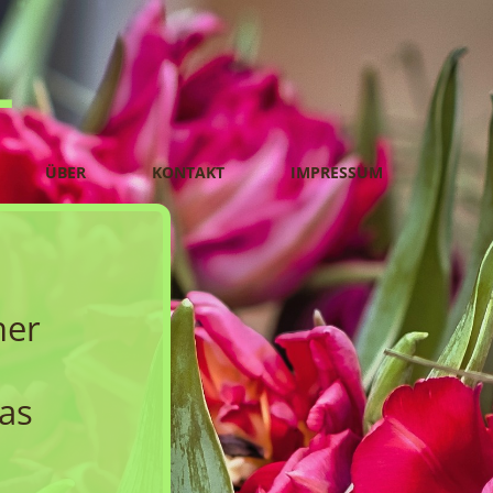
L
ÜBER
KONTAKT
IMPRESSUM
her
as