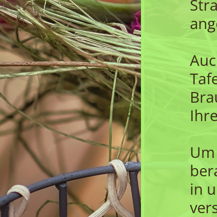
Str
ang
Auc
Taf
Bra
Ihr
Um 
ber
in 
ver