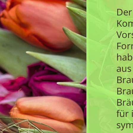
Der
Kom
Vor
For
hab
aus
Bra
Bra
Brä
für
sym