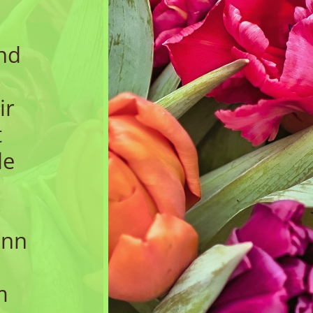
nd
ir
t
de
r
ann
m