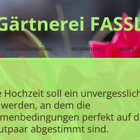
Gärtnerei FASS
GARTENGESTALTUNG
MITARBEITER
BILDER
e Hochzeit soll ein unvergesslic
 werden, an dem die
menbedingungen perfekt auf d
utpaar abgestimmt sind.