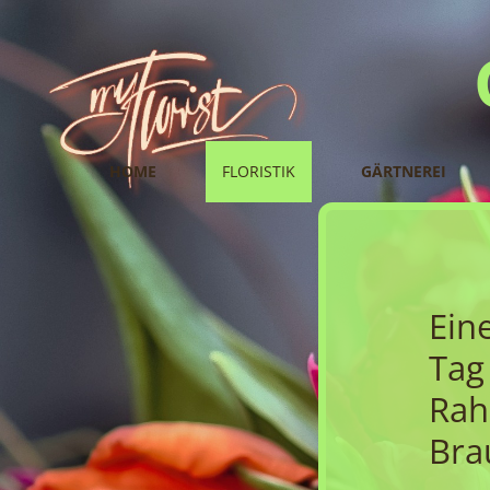
HOME
FLORISTIK
GÄRTNEREI
Ein
Tag
Rah
Bra